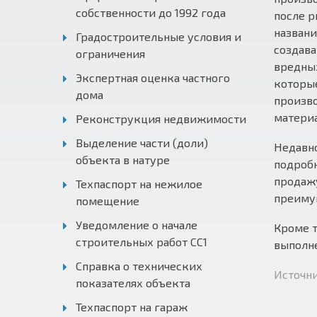
собственности до 1992 года
после р
названи
Градостроительные условия и
создава
ограничения
вредных
Экспертная оценка частного
которые
дома
произв
материа
Реконструкция недвижимости
Выделение части (доли)
Недавно
объекта в натуре
подробн
продажу
Техпаспорт на нежилое
преимущ
помещение
Уведомление о начале
Кроме т
строительных работ СС1
выполн
Справка о технических
Источни
показателях объекта
Техпаспорт на гараж