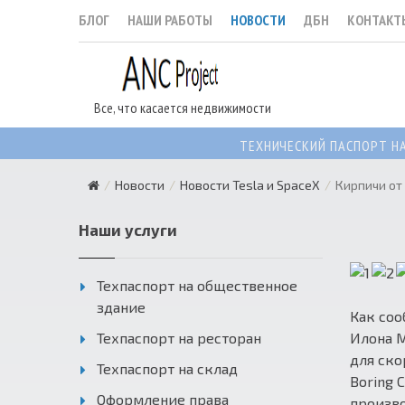
БЛОГ
НАШИ РАБОТЫ
НОВОСТИ
ДБН
КОНТАКТ
Все, что касается недвижимости
ТЕХНИЧЕСКИЙ ПАСПОРТ Н
Новости
Новости Tesla и SpaceX
Кирпичи от
Наши услуги
Техпаспорт на общественное
здание
Как со
Техпаспорт на ресторан
Илона М
для ско
Техпаспорт на склад
Boring 
Оформление права
произво