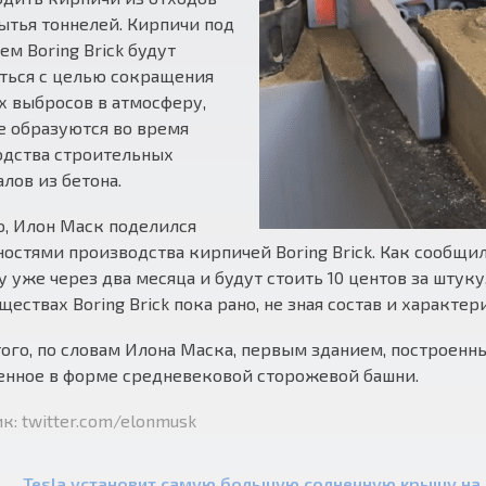
ытья тоннелей. Кирпичи под
ем Boring Brick будут
ться с целью сокращения
 выбросов в атмосферу,
 образуются во время
одства строительных
лов из бетона.
, Илон Маск поделился
остями производства кирпичей Boring Brick. Как сообщил 
 уже через два месяца и будут стоить 10 центов за штуку.
ествах Boring Brick пока рано, не зная состав и характе
ого, по словам Илона Маска, первым зданием, построенным
енное в форме средневековой сторожевой башни.
к: twitter.com/elonmusk
Tesla установит самую большую солнечную крышу на