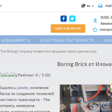
Ы
mai
RU
01001, 
Авиакон
ОБРАТНЫЙ ЗВОНОК
понедел
А НЕДВИЖИМОСТЬ
РЕГИСТРАЦИЯ СОБСТВЕННОСТИ
ОФО
 The Boring Company появятся в продаже через два месяца
Boring Brick от Илон
Рейтинг:
0
/ 5 (
0
)
общалось
ранее
, компания
аска по созданию тоннелей
ростного транспорта - The
Company, намерена
дить кирпичи из отходов