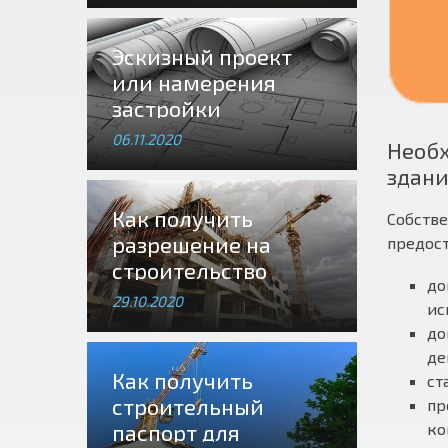
Эскизный проект
или намерения
застройки
06.11.2020
Необх
здан
Как получить
Собстве
разрешение на
предост
строительство
до
29.10.2020
ис
до
де
Как получить
ст
строительный
пр
ко
паспорт для