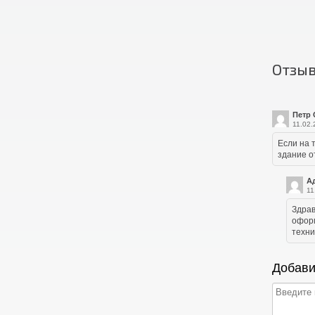
Отзы
Петр 
11.02.
Если на 
здание о
А
11
Здрав
оформ
техни
Добави