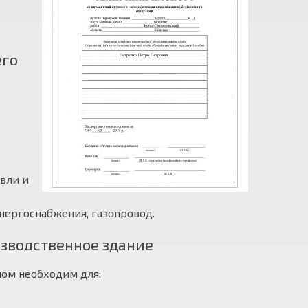
его
вли и
нергоснабжения, газопровод.
изводственное здание
ном необходим для: