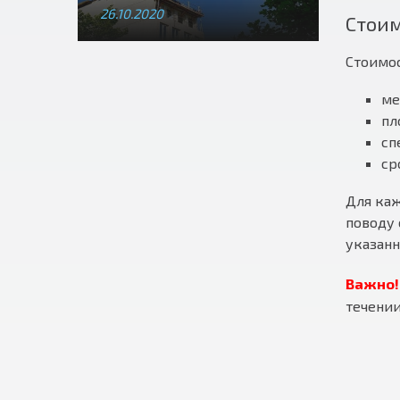
строительства или
26.10.2020
Стоим
реконструкции
Стоимос
ме
пл
сп
ср
Для каж
поводу 
указанн
Важно
течении