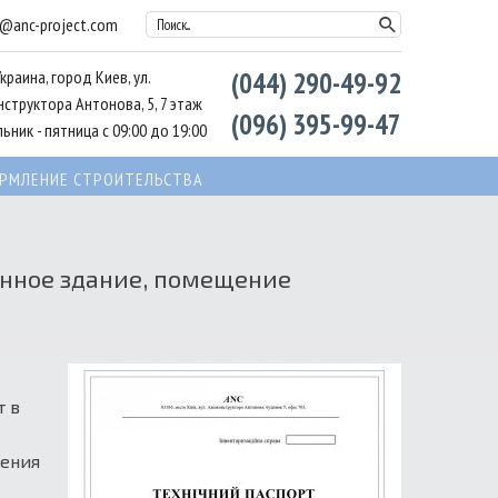
l@anc-project.com
Поиск...
Украина, город Киев, ул.
(044) 290-49-92
структора Антонова, 5, 7 этаж
(096) 395-99-47
ьник - пятница с 09:00 до 19:00
РМЛЕНИЕ СТРОИТЕЛЬСТВА
енное здание, помещение
т в
щения