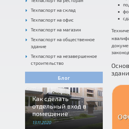
Техпаспорт на ресторан
по
Техпаспорт на склад
фо
сд
Техпаспорт на офис
Техпаспорт на магазин
Техниче
квалиф
Техпаспорт на общественное
докуме
здание
законо
Техпаспорт на незавершенное
строительство
Основ
здани
Блог
Как сделать
отдельный вход в
помещение
13.11.2020