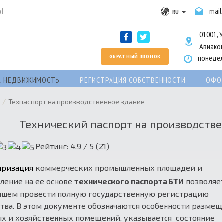
Ы
mai
RU
01001, 
Авиакон
ОБРАТНЫЙ ЗВОНОК
понедел
А НЕДВИЖИМОСТЬ
РЕГИСТРАЦИЯ СОБСТВЕННОСТИ
ОФО
Техпаспорт на производственное здание
Технический паспорт на производств
Рейтинг:
4.9
/ 5 (
21
)
аризация
коммерческих промышленных площадей и
ление на ее основе
технического паспорта БТИ
позволяе
йшем провести полную государственную регистрацию
ва. В этом документе обозначаются особенности разме
х и хозяйственных помещений, указывается состояние