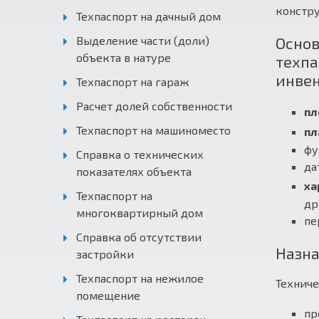
констр
Техпаспорт на дачный дом
Выделение части (доли)
Основ
объекта в натуре
техпа
инве
Техпаспорт на гараж
Расчет долей собственности
пл
Техпаспорт на машиноместо
пл
фу
Справка о технических
да
показателях объекта
ха
Техпаспорт на
др
многоквартирный дом
пе
Справка об отсутствии
Назна
застройки
Техпаспорт на нежилое
Техниче
помещение
пр