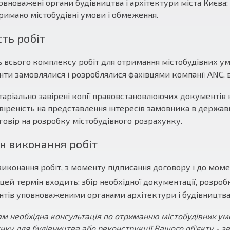
овноважені органи будівництва і архітектури міста Києва;
римано містобудівні умови і обмеження.
сть робіт
ь всього комплексу робіт для отримання містобудівних ум
ти замовлялися і розроблялися фахівцями компанії ANC, в
таріально завірені копії правовстановлюючих документів н
віреність на представлення інтересів замовника в держав
говір на розробку містобудівного розрахунку.
н виконання робіт
виконання робіт, з моменту підписання договору і до мом
В цей термін входить: збір необхідної документації, розроб
тів уповноваженими органами архітектури і будівництва
м необхідна консультація по отриманню містобудівних умо
нку для будівництва або реконструкції Вашого об'єкту - 