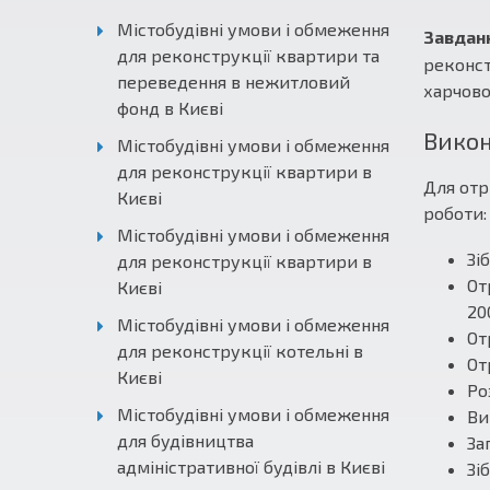
Містобудівні умови і обмеження
Завдан
для реконструкції квартири та
реконст
переведення в нежитловий
харчово
фонд в Києві
Викон
Містобудівні умови і обмеження
для реконструкції квартири в
Для отр
Києві
роботи:
Містобудівні умови і обмеження
Зіб
для реконструкції квартири в
От
Києві
20
Містобудівні умови і обмеження
От
для реконструкції котельні в
От
Києві
Ро
Містобудівні умови і обмеження
Ви
для будівництва
За
адміністративної будівлі в Києві
Зі