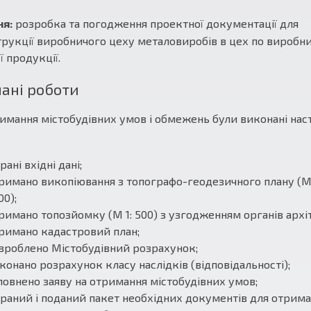
ня:
розробка та погодження проектної документації для
рукції виробничого цеху металовиробів в цех по виробн
ї продукції.
ані роботи
имання містобудівних умов і обмежень були виконані нас
рані вхідні дані;
римано викопіювання з топографо-геодезичного плану (М 
00);
римано топозйомку (М 1: 500) з узгодженням органів архі
римано кадастровий план;
зроблено Містобудівний розрахунок;
конано розрахунок класу наслідків (відповідальності);
повнено заяву на отримання містобудівних умов;
браний і поданий пакет необхідних документів для отрима