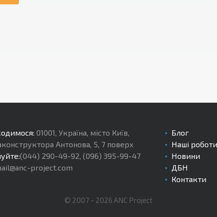
ходимося:
01001
,
Україна, місто Київ
,
Блог
іаконструктора Антонова, 5, 7 поверх
Наші робот
уйте:
(044) 290-49-92
,
(096) 395-99-47
Новини
ail@anc-project.com
ДБН
Контакти
© 2007 -
2026
ANC Project