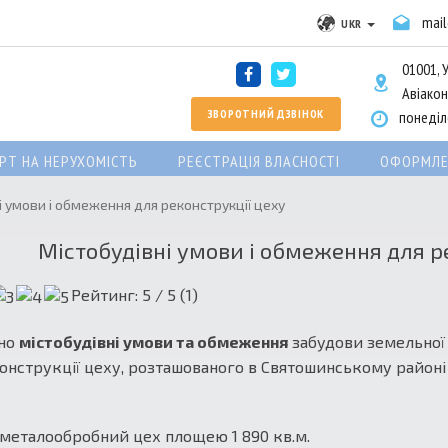
mai
UKR
01001, У
Авіакон
ЗВОРОТНИЙ ДЗВІНОК
понеділо
РТ НА НЕРУХОМІСТЬ
РЕЄСТРАЦІЯ ВЛАСНОСТІ
ОФОРМЛЕ
і умови і обмеження для реконструкції цеху
Містобудівні умови і обмеження для ре
Рейтинг:
5
/ 5 (
1
)
но
містобудівні умови та обмеження
забудови земельної
онструкції цеху, розташованого в Святошинському районі
металообробний цех площею 1 890 кв.м.