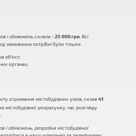
ов і обмежень склала -
25 000 грн
. Всі
ід замовника потрібні були тільки:
а об'єкт;
них органах;
енту отримання містобудівних умов, склав
41
ка містобудівної розрахунку, час розгляду
.
в і обмежень, розробка містобудівної
звертайтеся в нашу компанію за телефонами