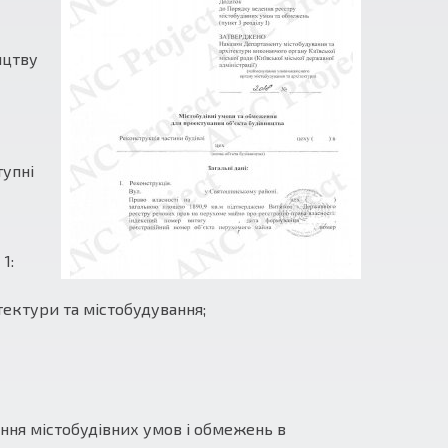
ицтву
тупні
1:
тектури та містобудування;
ння містобудівних умов і обмежень в