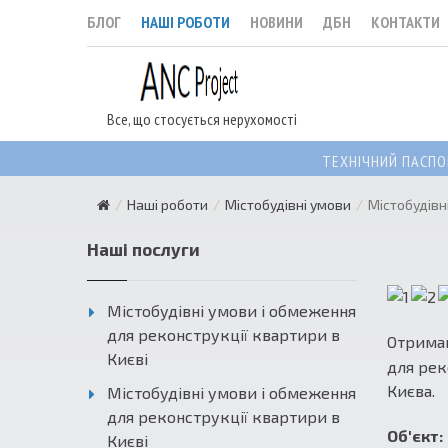
БЛОГ
НАШІ РОБОТИ
НОВИНИ
ДБН
КОНТАКТИ
Все, що стосується нерухомості
ТЕХНІЧНИЙ ПАСПО
Наші роботи
Містобудівні умови
Містобудівн
Наші послуги
Містобудівні умови і обмеження
для реконструкції квартири в
Отрима
Києві
для рек
Києва.
Містобудівні умови і обмеження
для реконструкції квартири в
Об'єкт:
Києві