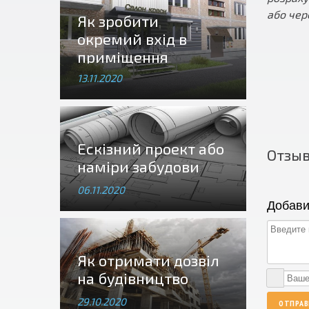
або чер
Як зробити
окремий вхід в
приміщення
13.11.2020
Ескізний проект або
Отзы
наміри забудови
06.11.2020
Добави
Як отримати дозвіл
на будівництво
29.10.2020
ОТПРА