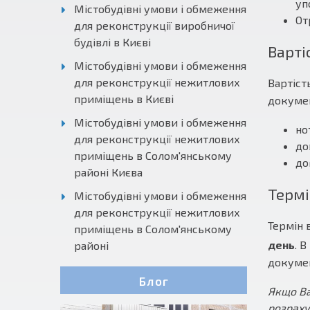
уп
Містобудівні умови і обмеження
От
для реконструкції виробничої
будівлі в Києві
Варті
Містобудівні умови і обмеження
для реконструкції нежитлових
Вартіст
приміщень в Києві
докумен
Містобудівні умови і обмеження
но
для реконструкції нежитлових
до
приміщень в Солом'янському
до
районі Києва
Термі
Містобудівні умови і обмеження
для реконструкції нежитлових
Термін 
приміщень в Солом'янському
день
. 
районі
докумен
Блог
Якщо Ва
розраху