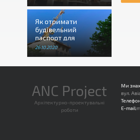
Як отримати
будівельний
паспорт для
будівництва або
26.10.2020
реконструкції
ANC Project
Ми зна
вул. Ав
Телефон
Архітектурно-проектувальні
E-mail:
m
роботи