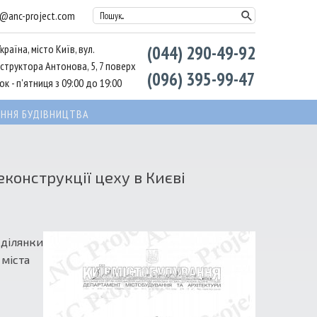
l@anc-project.com
Пошук...
країна, місто Київ, вул.
(044) 290-49-92
структора Антонова, 5, 7 поверх
(096) 395-99-47
к - п'ятниця з 09:00 до 19:00
ННЯ БУДІВНИЦТВА
конструкції цеху в Києві
 ділянки
 міста