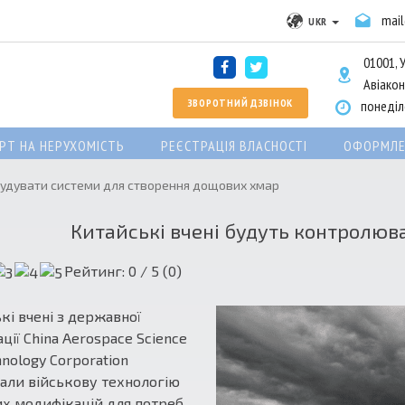
mai
UKR
01001, У
Авіакон
ЗВОРОТНИЙ ДЗВІНОК
понеділо
РТ НА НЕРУХОМІСТЬ
РЕЄСТРАЦІЯ ВЛАСНОСТІ
ОФОРМЛЕ
обудувати системи для створення дощових хмар
Китайські вчені будуть контролюв
Рейтинг:
0
/ 5 (
0
)
кі вчені з державної
ції China Aerospace Science
hnology Corporation
али військову технологію
х модифікацій для потреб