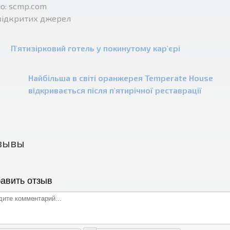
о: scmp.com
відкритих джерел
П'ятизірковий готель у покинутому кар'єрі
Найбільша в світі оранжерея Temperate House
відкривається після п'ятирічної реставрації
зывы
авить отзыв