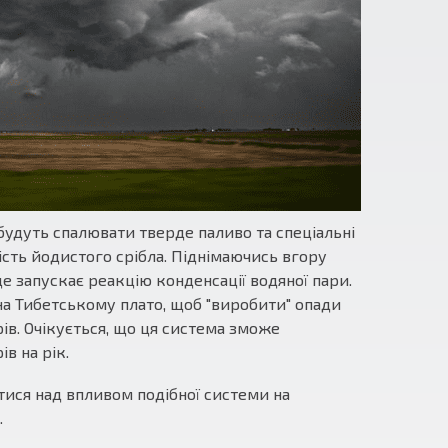
будуть спалювати тверде паливо та спеціальні
кість йодистого срібла. Піднімаючись вгору
де запускає реакцію конденсації водяної пари.
на Тибетському плато, щоб "виробити" опади
ів. Очікується, що ця система зможе
ів на рік.
тися над впливом подібної системи на
.