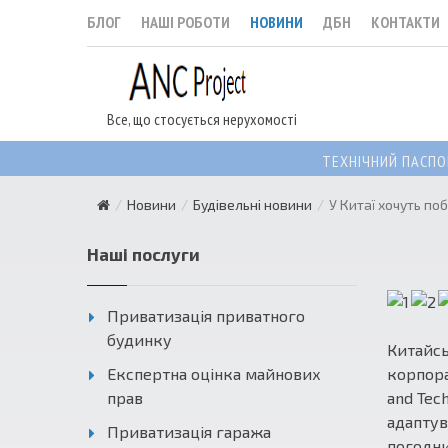
БЛОГ
НАШІ РОБОТИ
НОВИНИ
ДБН
КОНТАКТИ
Все, що стосується нерухомості
ТЕХНІЧНИЙ ПАСПО
Новини
Будівельні новини
У Китаї хочуть п
Наші послуги
Приватизація приватного
будинку
Китайсь
Експертна оцінка майнових
корпора
прав
and Tec
адаптув
Приватизація гаража
погодни