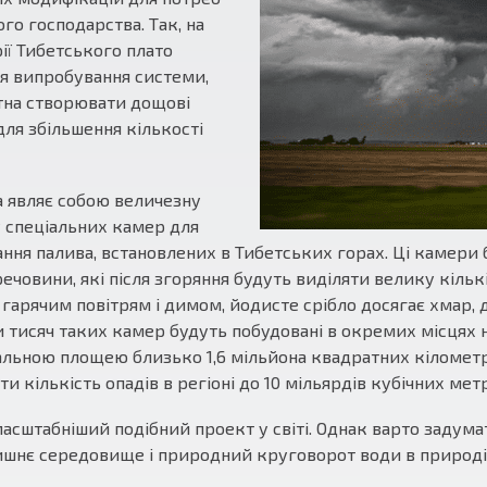
ого господарства. Так, на
ії Тибетського плато
я випробування системи,
тна створювати дощові
для збільшення кількості
 являє собою величезну
спеціальних камер для
ння палива, встановлених в Тибетських горах. Ці камери 
 речовини, які після згоряння будуть виділяти велику кіль
 гарячим повітрям і димом, йодисте срібло досягає хмар, 
 тисяч таких камер будуть побудовані в окремих місцях 
альною площею близько 1,6 мільйона квадратних кілометр
и кількість опадів в регіоні до 10 мільярдів кубічних метр
асштабніший подібний проект у світі. Однак варто задума
шнє середовище і природний круговорот води в природі