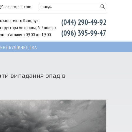
l@anc-project.com
Пошук...
країна, місто Київ, вул.
(044) 290-49-92
структора Антонова, 5, 7 поверх
(096) 395-99-47
к - п'ятниця з 09:00 до 19:00
ННЯ БУДІВНИЦТВА
ати випадання опадів