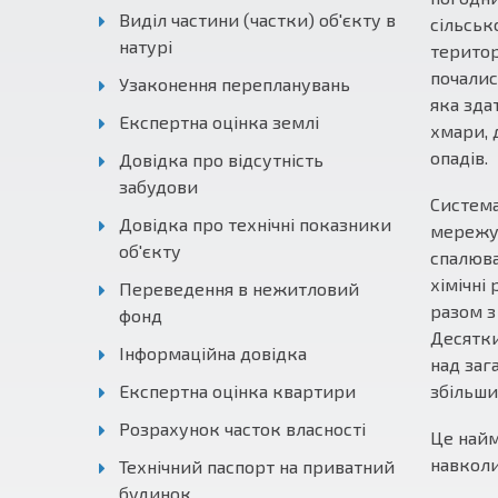
Виділ частини (частки) об'єкту в
сільськ
натурі
територ
почалис
Узаконення перепланувань
яка зда
Експертна оцінка землі
хмари, 
опадів.
Довідка про відсутність
забудови
Система
Довідка про технічні показники
мережу 
об'єкту
спалюва
хімічні
Переведення в нежитловий
разом з
фонд
Десятки
Інформаційна довідка
над заг
Експертна оцінка квартири
збільшит
Розрахунок часток власності
Це найм
навколи
Технічний паспорт на приватний
будинок