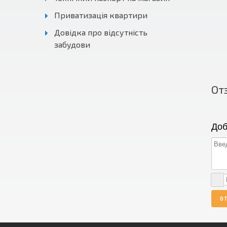
Приватизація квартири
Довідка про відсутність
забудови
От
Доб
О