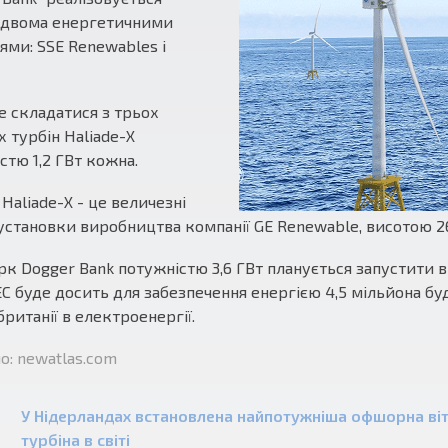
 двома енергетичними
ями: SSE Renewables і
е складатися з трьох
х турбін Haliade-X
стю 1,2 ГВт кожна.
 Haliade-X - це величезні
 установки виробництва компанії GE Renewable, висотою 26
рк Dogger Bank потужністю 3,6 ГВт планується запустити в
ЕС буде досить для забезпечення енергією 4,5 мільйона бу
ританії в електроенергії.
: newatlas.com
У Нідерландах встановлена найпотужніша офшорна ві
турбіна в світі