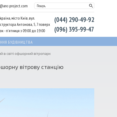
l@anc-project.com
Пошук...
країна, місто Київ, вул.
(044) 290-49-92
структора Антонова, 5, 7 поверх
(096) 395-99-47
к - п'ятниця з 09:00 до 19:00
ННЯ БУДІВНИЦТВА
й в світі офшорний вітропарк
фшорну вітрову станцію