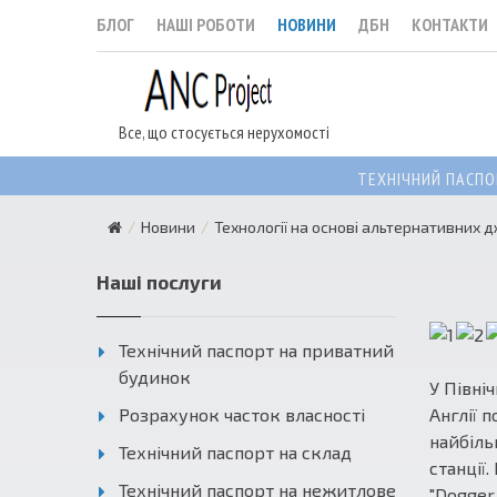
БЛОГ
НАШІ РОБОТИ
НОВИНИ
ДБН
КОНТАКТИ
Все, що стосується нерухомості
ТЕХНІЧНИЙ ПАСПО
Новини
Технології на основі альтернативних д
Наші послуги
Технічний паспорт на приватний
будинок
У Півні
Розрахунок часток власності
Англії 
найбіль
Технічний паспорт на склад
станції
Технічний паспорт на нежитлове
"Dogger