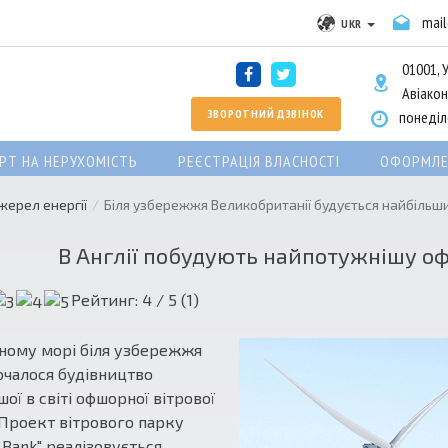
mai
UKR
01001, У
Авіакон
ЗВОРОТНИЙ ДЗВІНОК
понеділо
РТ НА НЕРУХОМІСТЬ
РЕЄСТРАЦІЯ ВЛАСНОСТІ
ОФОРМЛЕ
жерел енергії
Біля узбережжя Великобританії будується найбільши
В Англії побудують найпотужнішу о
Рейтинг:
4
/ 5 (
1
)
чному морі біля узбережжя
почалося будівництво
шої в світі офшорної вітрової
. Проект вітрового парку
 Bank" реалізовується