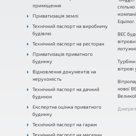
приміщення
спільно
компані
Приватизація землі
Equinor.
Технічний паспорт на виробничу
будівлю
ВЕС буд
вітрови
Технічний паспорт на ресторан
потужні
Приватизація приватного
будинку
Турбіни
вітрові
Відновлення документів на
нерухомість
Вітропа
нової В
Технічний паспорт на дачний
Великоб
будинок
Експертна оцінка приватного
Джерело
будинку
Технічний паспорт на гараж
Технічний паспорт на магазин