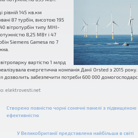
і рівній 145 кв.км
вані 87 турбін, висотою 195
 40 вітротурбін типу MHI-
потужністю 8,25 МВт і 47
рбін Siemens Gamesa по 7
жна.
вітропарку вартістю 1 млрд
реалізувала енергетична компанія Данії Orsted з 2015 року
on дозволить забезпечити потреби 600 000 домогосподарс
: elektrovesti.net
Створено повністю чорні сонячні панелі з підвищеною
ефективністю
У Великобританії представлена найбільша в світі