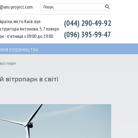
l@anc-project.com
Пошук...
країна, місто Київ, вул.
(044) 290-49-92
структора Антонова, 5, 7 поверх
(096) 395-99-47
к - п'ятниця з 09:00 до 19:00
ННЯ БУДІВНИЦТВА
вої парк
вітропарк в світі