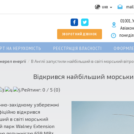
mai
UKR
01001, У
Авіакон
ЗВОРОТНИЙ ДЗВІНОК
понеділо
РТ НА НЕРУХОМІСТЬ
РЕЄСТРАЦІЯ ВЛАСНОСТІ
ОФОРМЛЕ
жерел енергії
В Англії запустили найбільший в світі морський вітро
Відкрився найбільший морський 
Рейтинг:
0
/ 5 (
0
)
ічно-західному узбережжі
офіційно відкрився
ший в світі морський
й парк Walney Extension
ю потужністю 659 МВт.