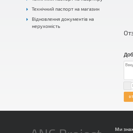
Технічний паспорт на магазин
Відновлення документів на
нерухомість
От
Доб
О
Ми зна