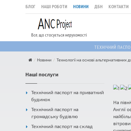
БЛОГ
НАШІ РОБОТИ
НОВИНИ
ДБН
КОНТАКТИ
Все, що стосується нерухомості
ТЕХНІЧНИЙ ПАСПО
Новини
Технології на основі альтернативних д
Наші послуги
Технічний паспорт на приватний
будинок
На півн
Технічний паспорт на
Англії 
громадську будівлю
найбіль
вітрови
Технічний паспорт на склад
сумарно