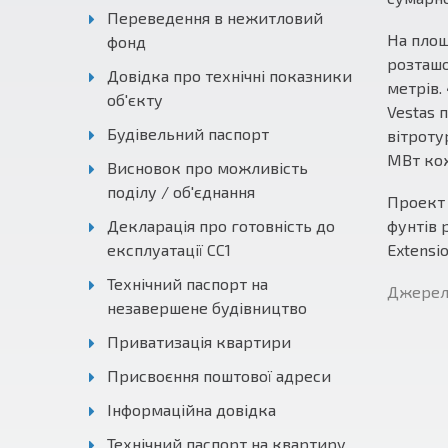
Переведення в нежитловий
На площ
фонд
розташо
Довідка про технічні показники
метрів.
об'єкту
Vestas 
Будівельний паспорт
вітроту
МВт ко
Висновок про можливість
поділу / об'єднання
Проект 
Декларація про готовність до
фунтів 
експлуатації СС1
Extensi
Технічний паспорт на
Джерело
незавершене будівництво
Приватизація квартири
Присвоєння поштової адреси
Інформаційна довідка
Технічний паспорт на квартиру