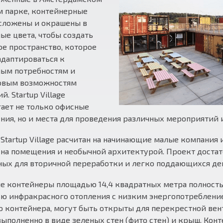
м парке, контейнерные
 сложены и окрашены в
ые цвета, чтобы создать
е пространство, которое
даптироваться к
ным потребностям и
овым возможностям
й. Startup Village
ает не только офисные
ия, но и места для проведения различных мероприятий 
Startup Village расчитан на начинающие малые компания
на помещения и необычной архитектурой. Проект достато
ных для вторичной переработки и легко поддающихся де
 контейнеры площадью 14,4 квадратных метра полность
 инфракрасного отопления с низким энергопотреблением
 контейнера, могут быть открыты для перекрестной вен
 выполненно в виде зеленых стен (фито стен) и крыш. К