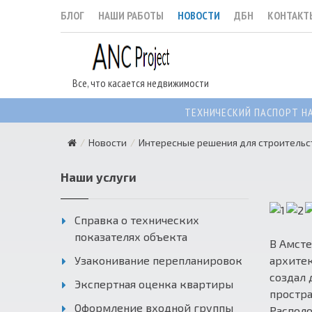
БЛОГ
НАШИ РАБОТЫ
НОВОСТИ
ДБН
КОНТАКТ
Все, что касается недвижимости
ТЕХНИЧЕСКИЙ ПАСПОРТ Н
Новости
Интересные решения для строительс
Наши услуги
Справка о технических
показателях объекта
В Амст
Узаконивание перепланировок
архите
создал 
Экспертная оценка квартиры
простран
Оформление входной группы
Распол