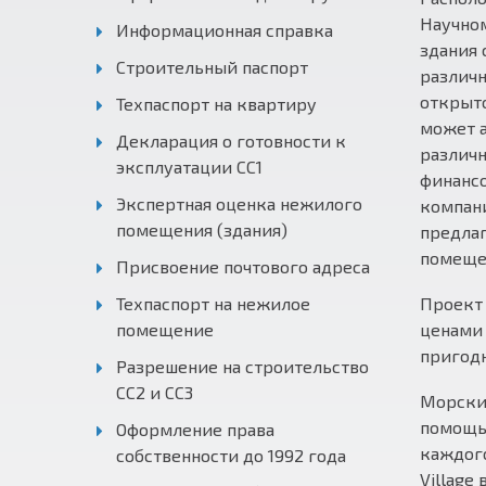
Научно
Информационная справка
здания
Строительный паспорт
различн
открыто
Техпаспорт на квартиру
может а
Декларация о готовности к
различ
эксплуатации СС1
финанс
Экспертная оценка нежилого
компани
помещения (здания)
предлаг
помещен
Присвоение почтового адреса
Техпаспорт на нежилое
Проект 
помещение
ценами 
пригод
Разрешение на строительство
СС2 и СС3
Морские
помощью
Оформление права
каждого
собственности до 1992 года
Village