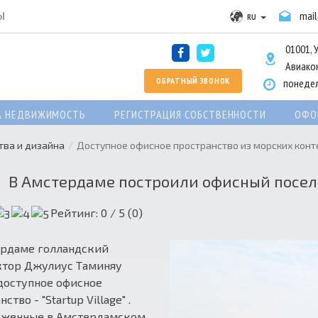
Ы
mai
RU
01001, 
Авиакон
ОБРАТНЫЙ ЗВОНОК
понедел
А НЕДВИЖИМОСТЬ
РЕГИСТРАЦИЯ СОБСТВЕННОСТИ
ОФО
тва и дизайна
Доступное офисное пространство из морских кон
В Амстердаме построили офисный посел
Рейтинг:
0
/ 5 (
0
)
ердаме голландский
ктор Джулиус Таминяу
доступное офисное
ство - "Startup Village" .
оженные в Амстердамском