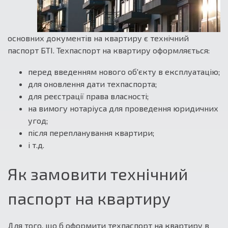
основних документів на квартиру є технічний
паспорт БТІ. Техпаспорт на квартиру оформляється:
перед введенням нового об'єкту в експлуатацію;
для оновлення дати техпаспорта;
для реєстрації права власності;
на вимогу нотаріуса для проведення юридичних
угод;
після перепланування квартири;
і т.д.
Як замовити технічний
паспорт на квартиру
Для того, що б оформити техпаспорт на квартиру в